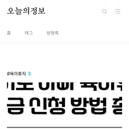
본문 바로가기
오늘의정보
홈
태그
방명록
육아휴직
3