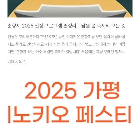
춘향제 2025 일정·프로그램 총정리｜남원 봄 축제의 모든 것
전통은 고리타분하다고요? 95년 동안 이어져온 춘향제를 보면 생각이 달라질
지도 몰라요.안녕하세요! 제가 사는 동네 근처, 전라북도 남원에서는 매년 이맘
때면 '춘향제'라는 아주 특별한 축제가 열립니다. 처음에는 그냥 오래된 행사겠
거니 했는데, 알고 보니 일제강점기부터 6.25전쟁, IMF까지 단 한 번도 빠짐
2025. 5. 4.
없이 이어졌다는 사실에 감탄했죠. 춘향과 이몽룡의 이야기를 테마로, 전통과
현대, 지역과 세계가 어우러지는 진짜 축제랍니다. 올해는 95회를 맞이한다고
하니, 이쯤에서 한 번 정리해드려야겠죠? 다녀오신 분들에겐 추억 소환용으로,
처음 들어보신 분들에겐 놀라움으로 다가갈 수 있을 거예요.춘향제 2025 일
정과 핵심 프로그램, 관람 팁까지 지금 바로 확인해보세요! 목차춘향제의 역사
와 상징적 의미 2025..