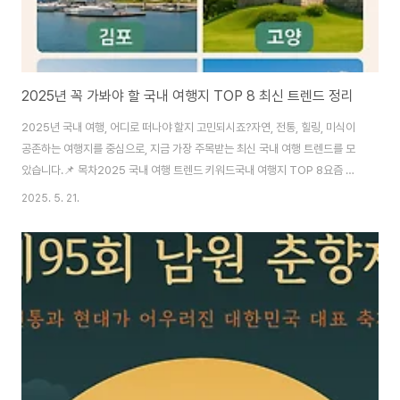
2025년 꼭 가봐야 할 국내 여행지 TOP 8 최신 트렌드 정리
2025년 국내 여행, 어디로 떠나야 할지 고민되시죠?자연, 전통, 힐링, 미식이
공존하는 여행지를 중심으로, 지금 가장 주목받는 최신 국내 여행 트렌드를 모
았습니다.📌 목차2025 국내 여행 트렌드 키워드국내 여행지 TOP 8요즘 뜨
는 신규 여행지자주 묻는 질문 (FAQ)🧭 2025 국내 여행 트렌드 키워드로컬
2025. 5. 21.
리즘 여행: 지역 특색 체험과 전통문화 재조명힐링 중심: 조용한 숲길, 바다 전
망, 휴식 위주 콘텐츠미식 투어: 전통시장, 맛집, 로컬 카페 중심 여행반려동물
동반 여행: 펫 전용 숙소와 액티비티 증가🌟 국내 여행지 TOP 8김포 – 도심
가까운 레저 & 힐링 ..