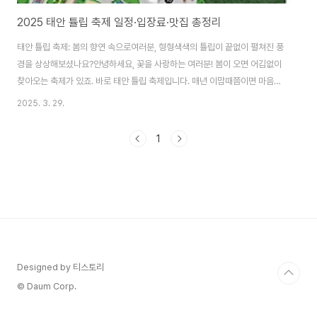
2025 태안 튤립 축제 일정·입장료·맛집 총정리
태안 튤립 축제: 봄의 향연 속으로여러분, 형형색색의 튤립이 끝없이 펼쳐진 풍
경을 상상해보셨나요?안녕하세요, 꽃을 사랑하는 여러분! 봄이 오면 어김없이
찾아오는 축제가 있죠. 바로 태안 튤립 축제입니다. 매년 이맘때쯤이면 마음이
설레는데요, 올해도 그 아름다운 풍경을 기대하며 정보를 나누고자 합니다. 함
2025. 3. 29.
께 떠나볼까요?목차축제 개요 주요 프로그램 및 볼거리 방문 팁 포토 스팟 추천
주변 맛집 추천 숙박 시설 안내축제 개요태안 튤립 축제는 세계 5대 튤립 축제
1
로 손꼽힐 만큼 명성이 자자하죠. 2025년 축제는 4월 8일부터 5월 6일까지,
충남 태안군 안면도 코리아플라워파크에서 열립니다. 수백만 송이의 튤립이 하
나의 대형 꽃그림처럼 연출되며, 매년 주제가 달라지는 테마로 방문객들의 감
탄을 자아냅니다.주요 프..
Designed by 티스토리
© Daum Corp.