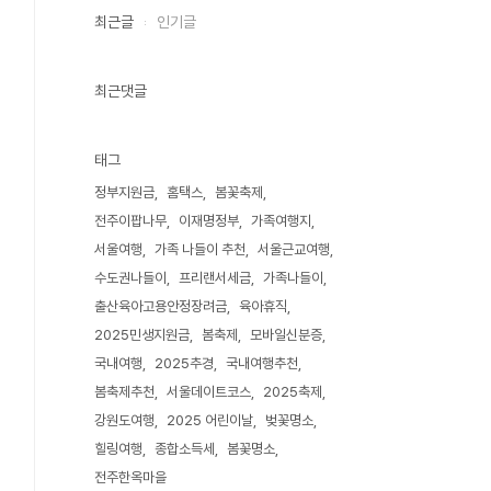
최근글
인기글
최근댓글
태그
정부지원금
홈택스
봄꽃축제
전주이팝나무
이재명정부
가족여행지
서울여행
가족 나들이 추천
서울근교여행
수도권나들이
프리랜서세금
가족나들이
출산육아고용안정장려금
육아휴직
2025민생지원금
봄축제
모바일신분증
국내여행
2025추경
국내여행추천
봄축제추천
서울데이트코스
2025축제
강원도여행
2025 어린이날
벚꽃명소
힐링여행
종합소득세
봄꽃명소
전주한옥마을