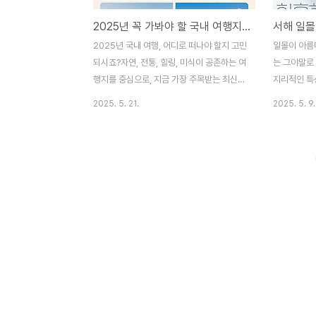
2025년 꼭 가봐야 할 국내 여행지 TOP 8 최신 트렌드 정리
2025년 국내 여행, 어디로 떠나야 할지 고민
일몰이 아름
되시죠?자연, 전통, 힐링, 미식이 공존하는 여
는 그야말로
행지를 중심으로, 지금 가장 주목받는 최신
지리적인 특
국내 여행 트렌드를 모았습니다.📌 목차
상할 수 있
2025. 5. 21.
2025. 5. 9.
2025 국내 여행 트렌드 키워드국내 여행지
유명한데요,
TOP 8요즘 뜨는 신규 여행지자주 묻는 질문
문난 세 곳을
(FAQ)🧭 2025 국내 여행 트렌드 키워드로
한 붉은 노을
컬리즘 여행: 지역 특색 체험과 전통문화 재
진을 남기기
조명힐링 중심: 조용한 숲길, 바다 전망, 휴식
니, 이번 주
위주 콘텐츠미식 투어: 전통시장, 맛집, 로컬
참고해보세요
카페 중심 여행반려동물 동반 여행: 펫 전용
안산 탄도항
숙소와 액티비티 증가🌟 국내 여행지 TOP
해넘이 마을 
8김포 – 도심 가까운 레저 & 힐링 ..
명소 가는 방
변 명소서해
욕장 노을 
수욕장은 서