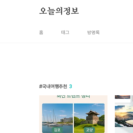
본문 바로가기
오늘의정보
홈
태그
방명록
국내여행추천
3