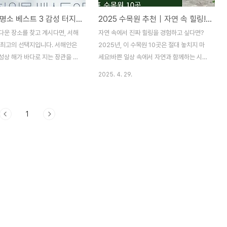
서해 일몰명소 베스트 3 감성 터지는 노을 스팟 총정리
2025 수목원 추천｜자연 속 힐링! 꼭 가봐야 할 전국 수목원 10곳
다운 장소를 찾고 계시다면, 서해
자연 속에서 진짜 힐링을 경험하고 싶다면?
 최고의 선택지입니다. 서해안은
2025년, 이 수목원 10곳은 절대 놓치지 마
성상 해가 바다로 지는 장관을 감
세요!바쁜 일상 속에서 자연과 함께하는 시간
는 대표적인 일몰 명소가 많기로
은 몸과 마음을 건강하게 회복시키는 데 큰
2025. 4. 29.
 그중에서도 특히 아름답기로 소
도움이 됩니다.2025년, 산림청이 선정한 전
 엄선해 소개합니다. 감성 가득
국 대표 수목원 10곳은 사계절 내내 다양한
과 함께 걷기 좋은 길, 특별한 사
자연의 매력을 느낄 수 있는 힐링 명소로 추
1
 좋은 포인트까지 함께 정리했으
천되고있습니다.특히 봄과 가을에는 화려한
말 소중한 사람과의 여행 계획에
꽃과 단풍으로 절정의 아름다움을 선사해 더
.목차태안 안면도 꽃지해수욕장
욱 방문하기 좋은 시기입니다.이번 글에서는
과 누에섬 바닷길 강화도 장화리
전국 곳곳에 위치한 아름다운 수목원 10곳을
3대 일몰 명소 비교 정리 일몰
소개합니다.편안한 산책은 물론, 가족과 함께
법 & 팁 함께 둘러보면 좋은 주
하는 나들이, 체험학습까지 가능한 다양한 매
 일몰 명소 태안 안면도 꽃지해수
력을 가진 수목원들을 지금 함께 살펴보세요.
포인트 충남 태안에 위치한 꽃지해
목차1. 기청산식물원 (경북 포항) 2. 신구대학
해 일몰명소로 손꼽히는 대표적
교식물원 (경기 성남) 3. 제이드가든 (강원 춘