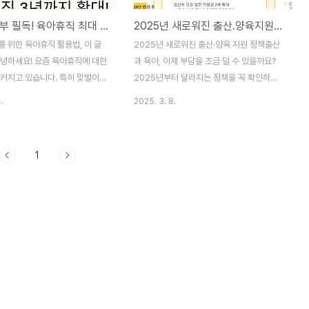
맞벌이 부부 필독! 육아휴직 최대 3년, 어떻게 사용할까?
2025년 새로워진 출산.양육지원정책
 위한 육아휴직 활용법, 이 글
2025년 새로워진 출산·양육 지원 정책출산
안녕하세요! 요즘 육아휴직에 대한
과 육아, 이제 부담을 조금 덜 수 있을까요?
 커지고 있습니다. 특히 맞벌이
2025년부터 달라지는 정책을 꼭 확인하세
욱 신중하게 계획해야 하는 부분
요!안녕하세요, 부모님 그리고 예비 부모님
.
2025. 3. 8.
3년까지 사용할 수 있는 육아휴
들! 출산과 육아는 기쁨과 설렘이 가득하지
어떻게 활용하느냐에 따라 그 가
만, 동시에 경제적 부담도 적지 않죠. 다행히
달라질 수 있습니다. 이번 글에
2025년부터는 정부의 출산·양육 지원 정책
1
 부부가 육아휴직을 효율적으로
이 한층 강화된다고 해요. 지원금 확대부터
법을 상세하게 알려드리겠습니
새로운 돌봄 서비스까지, 보다 실질적인 혜택
을 제대로 활용하면, 일과 가정
이 늘어난다고 하는데요. 이번 글에서는
 유지할 수 있습니다. 그럼 지금
2025년에 달라지는 주요 정책을 꼼꼼하게
살펴보겠습니다!육아휴직 기간최
정리해 보았습니다. 바뀌는 지원 사항을 미리
사용 가능! 부부가 나눠 사용 가
알고 활용하셔서, 보다 안정적으로 육아를 준
 지원육아휴직급여는 얼마나 받
비해보세요!목차출산 및 양육 지원금 확대 새
까?육아휴직은 맞벌이 부부에게
로운 공공 돌봄 서비스 육아휴직 및 근무제
제도입니다. 하지만 많은 분들이
변화 유아 교육 지원 정책 출산·육아 관련 의