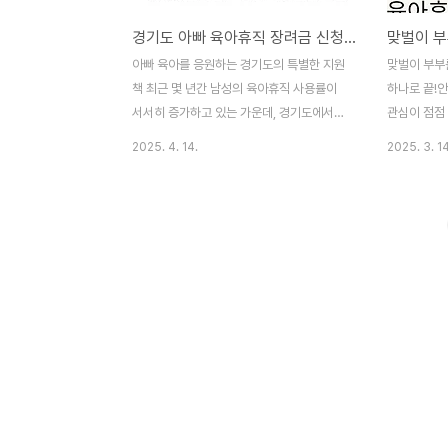
경기도 아빠 육아휴직 장려금 신청 방법 총정리 (2025년 기준)
아빠 육아를 응원하는 경기도의 특별한 지원
맞벌이 부부를
책 최근 몇 년간 남성의 육아휴직 사용률이
하나로 끝!
서서히 증가하고 있는 가운데, 경기도에서는
관심이 점점
한발 더 나아가 아빠들의 적극적인 육아 참여
부부라면 더
2025. 4. 14.
2025. 3. 14
를 유도하기 위한 실질적인 정책을 도입했습
이죠. 최대 
니다. 바로 ‘경기도 아빠 육아휴직 장려금’ 제
직, 하지만 
도인데요. 특히 파주, 하남, 구리, 포천, 과천,
치는 완전히 
광명, 양평, 여주 등 일부 시군에서 시작된 이
서는 맞벌이
제도는 앞으로 전 시군 확대도 검토 중에 있
활용하는 방
어 더욱 기대를 모으고 있습니다. 월 30만 원
다. 육아휴직
씩 최대 5개월간 지급되는 이 장려금은, 가정
을 균형 있게
의 경제적 부담을 덜어줄 뿐만 아니라, 아빠
부터 함께 
들이 육아에 있어 실질적인 주체로 자리매김
대 3년까지 
할 수 있도록 도와주는 든든한 후방 지원책이
능할까?급여
될 수 있습니다. 오늘 포스팅에서는 경기도
을 수 있을
아빠 육아휴직 장려금의 신청 방법, 자격 조..
꼭 필요한 