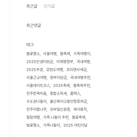
최근글
인기글
최근댓글
태그
봄꽃명소
서울여행
봄축제
가족여행지
2025민생지원금
이재명정부
국내여행
2025추경
강원도여행
프리랜서세금
서울근교여행
정부지원금
국내여행추천
서울데이트코스
2025축제
봄축제추천
전주한옥마을
종합소득세
홈택스
수도권나들이
출산육아고용안정장려금
전주이팝나무
모바일신분증
육아휴직
힐링여행
가족 나들이 추천
봄꽃축제
벚꽃명소
가족나들이
2025 어린이날