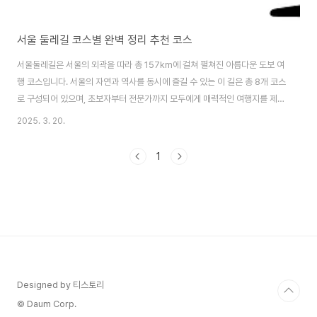
서울 둘레길 코스별 완벽 정리 추천 코스
서울둘레길은 서울의 외곽을 따라 총 157km에 걸쳐 펼쳐진 아름다운 도보 여
행 코스입니다. 서울의 자연과 역사를 동시에 즐길 수 있는 이 길은 총 8개 코스
로 구성되어 있으며, 초보자부터 전문가까지 모두에게 매력적인 여행지를 제공
합니다. 서울의 숨겨진 자연과 역사를 함께 만나보세요! 😊📌 목차서울둘레길
2025. 3. 20.
이란?서울둘레길 8개 코스별 특징초보자, 가족, 전망 좋은 추천 코스계절별 방
문 팁교통편 및 접근 방법준비물 및 주의사항서울둘레길 완주 인증 방법각 코
1
스별 인기 포토존 추천주변 맛집 및 휴식 공간🌿 서울둘레길이란?서울둘레길
은 도심 속에서 자연을 만끽하며 건강과 힐링을 동시에 즐길 수 있는 대표적인
도보 코스입니다. 2014년 11월에 완공되어 서울 외곽의 산과 하천, 공원을 연
결하는 총 8개 코스, ..
Designed by 티스토리
© Daum Corp.