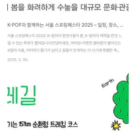
K-POP과 함께하는 서울 스프링페스타 2025 – 일정, 장소, 완벽정리
서울 스프링페스타 2025: K-컬처의 향연서울의 봄, K-컬처의 매력을 한껏 느
낄 수 있는 축제가 펼쳐집니다!안녕하세요, 여러분! 따뜻한 봄바람이 불어오는
4월의 서울, 거리마다 활기가 넘치고 꽃들이 만개하는 이 시기에 특별한 축제
가 열립니다. 바로 '서울 스프링페스타 2025'인데요. 작년에도 이 축제를 다녀
2025. 3. 30.
왔는데, 올해는 더욱 풍성한 프로그램과 화려한 라인업으로 돌아왔다고 하니
벌써부터 기대가 됩니다. 이번 글에서는 서울 스프링페스타의 주요 프로그램과
즐길 거리들을 소개해드릴게요.목차원더쇼: K-POP의 향연 시그니처쇼: 미디
어 아트와 퍼포먼스의 만남 서울 로드쇼: 거리에서 만나는 퍼레이드 원더파크:
시민 참여형 체험 공간 원더플라자: 다양한 K-컬처 마켓 원더풀 로드: 봄날의
감성 산책길원더쇼: ..