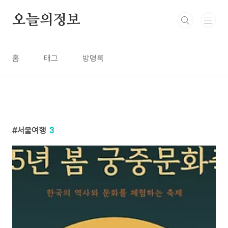
본문 바로가기
오늘의정보
홈
태그
방명록
서울여행
3