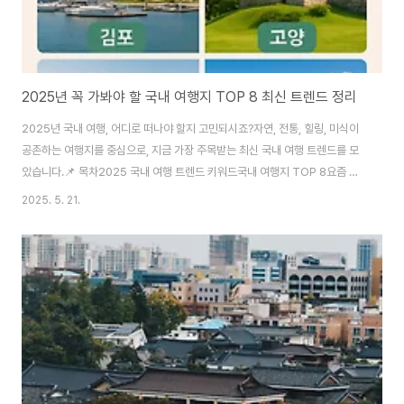
2025년 꼭 가봐야 할 국내 여행지 TOP 8 최신 트렌드 정리
2025년 국내 여행, 어디로 떠나야 할지 고민되시죠?자연, 전통, 힐링, 미식이
공존하는 여행지를 중심으로, 지금 가장 주목받는 최신 국내 여행 트렌드를 모
았습니다.📌 목차2025 국내 여행 트렌드 키워드국내 여행지 TOP 8요즘 뜨
는 신규 여행지자주 묻는 질문 (FAQ)🧭 2025 국내 여행 트렌드 키워드로컬
2025. 5. 21.
리즘 여행: 지역 특색 체험과 전통문화 재조명힐링 중심: 조용한 숲길, 바다 전
망, 휴식 위주 콘텐츠미식 투어: 전통시장, 맛집, 로컬 카페 중심 여행반려동물
동반 여행: 펫 전용 숙소와 액티비티 증가🌟 국내 여행지 TOP 8김포 – 도심
가까운 레저 & 힐링 ..