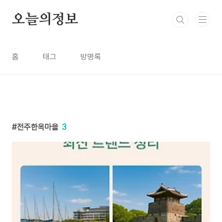
본문 바로가기
오늘의정보
홈
태그
방명록
전주한옥마을
3