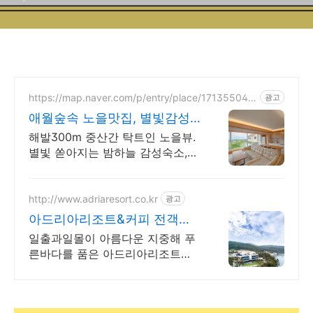
https://map.naver.com/p/entry/place/171355044
광고
8
애월숲속 노을맛집, 별빛감성
아기용품 완벽구비, 대가족
해발300m 중산간 탁트인 노을뷰.
별빛 쏟아지는 밤하늘 감성숙소,
호텔급청결도 최대 14인 복층 독
채, 5개의 침대와 넓은 다이닝룸으
로 프라이빗한 대가족 여행
http://www.adriaresort.co.kr
광고
아드리아리조트&커피 전객실
바다전망, 아로마스파
일출과일몰이 아름다운 지중해 푸
른바다를 품은 아드리아리조트에
오신것을 환영합니다