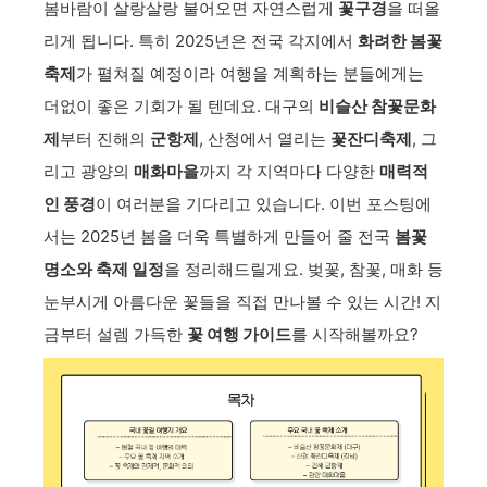
봄바람이 살랑살랑 불어오면 자연스럽게
꽃구경
을 떠올
리게 됩니다. 특히 2025년은 전국 각지에서
화려한 봄꽃
축제
가 펼쳐질 예정이라 여행을 계획하는 분들에게는
더없이 좋은 기회가 될 텐데요. 대구의
비슬산 참꽃문화
제
부터 진해의
군항제
, 산청에서 열리는
꽃잔디축제
, 그
리고 광양의
매화마을
까지 각 지역마다 다양한
매력적
인 풍경
이 여러분을 기다리고 있습니다. 이번 포스팅에
서는 2025년 봄을 더욱 특별하게 만들어 줄 전국
봄꽃
명소와 축제 일정
을 정리해드릴게요. 벚꽃, 참꽃, 매화 등
눈부시게 아름다운 꽃들을 직접 만나볼 수 있는 시간! 지
금부터 설렘 가득한
꽃 여행 가이드
를 시작해볼까요?