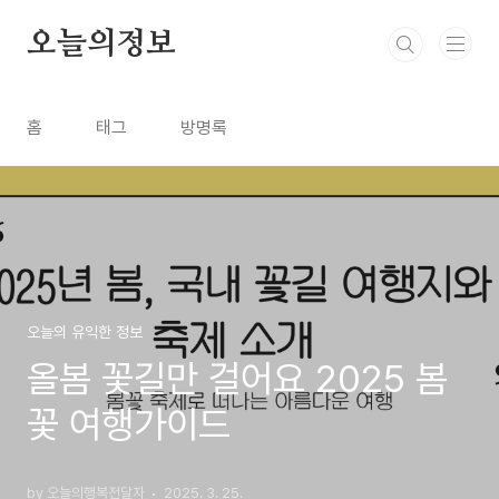
본문 바로가기
오늘의정보
홈
태그
방명록
오늘의 유익한 정보
올봄 꽃길만 걸어요 2025 봄
꽃 여행가이드
by 오늘의행복전달자
2025. 3. 25.