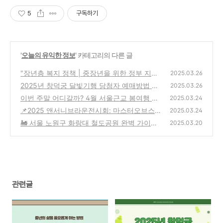
5
구독하기
'
오늘의 유익한 정보
' 카테고리의 다른 글
"장년층 복지 정책 | 중장년을 위한 정부 지원
2025.03.26
혜택 총정리"
2025년 창덕궁 달빛기행 당첨자 예매방법 및
(3)
2025.03.26
일정
이번 주말 어디갈까? 4월 서울근교 봄여행 추
(1)
2025.03.24
천지 베스트5
📌2025 앤서니브라운전시회: 마스터오브스토
(2)
2025.03.24
리텔링 전시회와 얼리버드표예약하기
🚂 서울 노원구 화랑대 철도공원 완벽 가이드
(4)
2025.03.20
볼거리 가는 법 총정리!
(3)
관련글