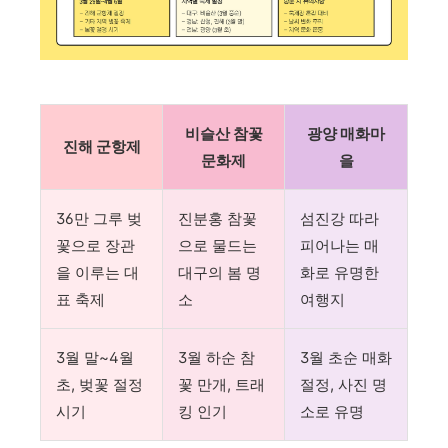
비슬산 참꽃
광양 매화마
진해 군항제
문화제
을
36만 그루 벚
진분홍 참꽃
섬진강 따라
꽃으로 장관
으로 물드는
피어나는 매
을 이루는 대
대구의 봄 명
화로 유명한
표 축제
소
여행지
3월 말~4월
3월 하순 참
3월 초순 매화
초, 벚꽃 절정
꽃 만개, 트래
절정, 사진 명
시기
킹 인기
소로 유명